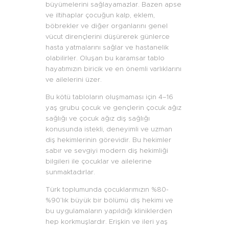
büyümelerini sağlayamazlar. Bazen apse
ve iltihaplar çocuğun kalp, eklem,
böbrekler ve diğer organlarını genel
vücut dirençlerini düşürerek günlerce
hasta yatmalarını sağlar ve hastanelik
olabilirler. Oluşan bu karamsar tablo
hayatımızın biricik ve en önemli varlıklarını
ve ailelerini üzer.
Bu kötü tabloların oluşmaması için 4–16
yaş grubu çocuk ve gençlerin çocuk ağız
sağlığı ve çocuk ağız diş sağlığı
konusunda istekli, deneyimli ve uzman
diş hekimlerinin görevidir. Bu hekimler
sabır ve sevgiyi modern diş hekimliği
bilgileri ile çocuklar ve ailelerine
sunmaktadırlar.
Türk toplumunda çocuklarımızın %80-
%90’lık büyük bir bölümü diş hekimi ve
bu uygulamaların yapıldığı kliniklerden
hep korkmuşlardır. Erişkin ve ileri yaş