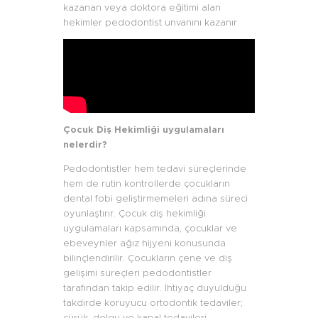
kazanan veya doktora eğitimi alan
hekimler pedodontist unvanını kazanır.
Çocuk Diş Hekimliği uygulamaları
nelerdir?
Pedodontistler hem tedavi süreçlerinde
hem de rutin kontrollerde çocukların
dental fobi geliştirmemeleri adına süreci
oyunlaştırır. Çocuk diş hekimliği
uygulamaları kapsamında, çocuklar ve
ebeveynler ağız hijyeni konusunda
bilinçlendirilir. Çocukların çene ve diş
gelişimi süreçleri pedodontistler
tarafından takip edilir. İhtiyaç duyulduğu
takdirde koruyucu ortodontik tedaviler;
çürük, dolgu ve kanal tedavileri,