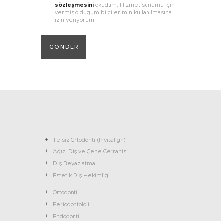
sözleşmesini
okudum; Hizmet sunumu için
vermiş olduğum bilgilerimin kullanılmasına
izin veriyorum.
GÖNDER
Telsiz Ortodonti (Invisalign)
Ağız, Diş ve Çene Cerrahisi
Diş Beyazlatma
Estetik Diş Hekimliği
Ortodonti
Periodontoloji
Endodonti