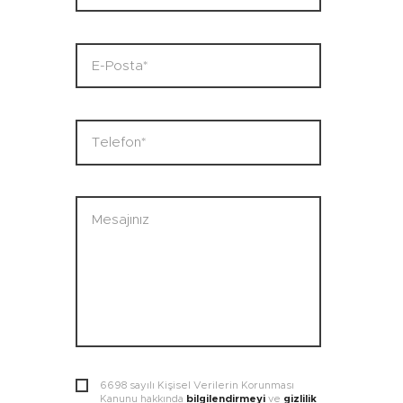
6698 sayılı Kişisel Verilerin Korunması
Kanunu hakkında
bilgilendirmeyi
ve
gizlilik